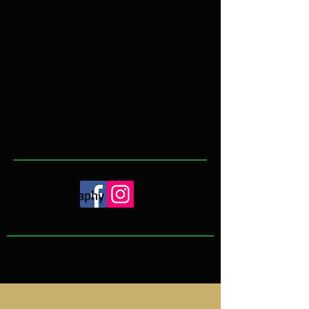
Book Fashion and Family Photos.
photography
Video Maker
photography
Video Maker
photography
Video Maker