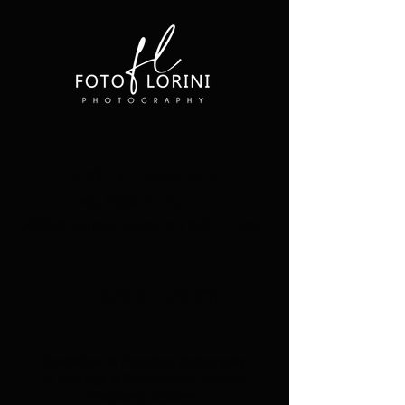
PHOTO LORINI GLV
via Madonnina 17
20864 Agrate Brianza (MB) - Italy
Diego
Lorini
Specialized in Reportage photography
of Marriage, in Photographic Services
Pregnancy, Children,