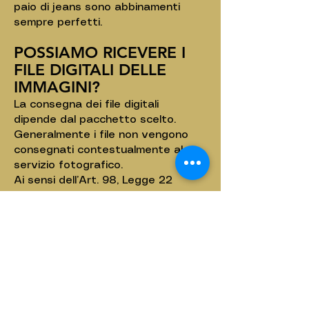
paio di jeans sono abbinamenti
sempre perfetti.
POSSIAMO RICEVERE I
FILE DIGITALI DELLE
IMMAGINI?
La consegna dei file digitali
dipende dal pacchetto scelto.
Generalmente i file non vengono
consegnati contestualmente al
servizio fotografico.
Ai sensi dell’Art. 98, Legge 22
aprile 1941 n. 633 sul diritto
d’autore, i file digitali restano di
proprietà dello studio.
LE IMMAGINI
VERRANNO
PUBBLICATE SUL SITO,
SUI SOCIAL O ESPOSTE